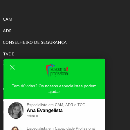
CAM
ADR
CONSELHEIRO DE SEGURANÇA
TVDE
TAXI
TCC
Tem dúvidas? Os nossos especialistas podem
CAPACIDADE PROFISSIONAL
ajudar
CURSOS E-LEARNING
Especialista em CAM, ADR e TCC
Ana Evangelista
EXAME PSICOTÉCNICO
offline
Especialista em Capacidade Profissional