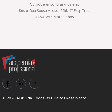
Ou pode encontrar-nos em:
*
Sede
: Rua Sousa Aroso, 556, 4º Esq. Tras.
4450-287 Matosinhos
© 2026 ADP, Lda. Todos Os Direitos Reservados