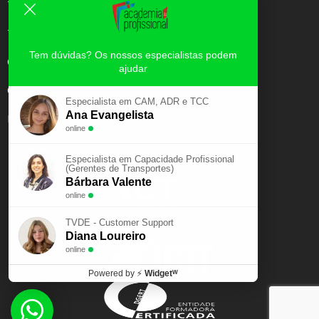
TAXI
TCC
Tem dúvidas? Os nossos especialistas podem
CAPACIDADE PROFISSIONAL
ajudar
CURSOS E-LEARNING
Especialista em CAM, ADR e TCC
Ana Evangelista
EXAME PSICOTÉCNICO
online
Especialista em Capacidade Profissional
(Gerentes de Transportes)
Bárbara Valente
online
TVDE - Customer Support
Diana Loureiro
online
Powered by
⚡
Widgetᵂ