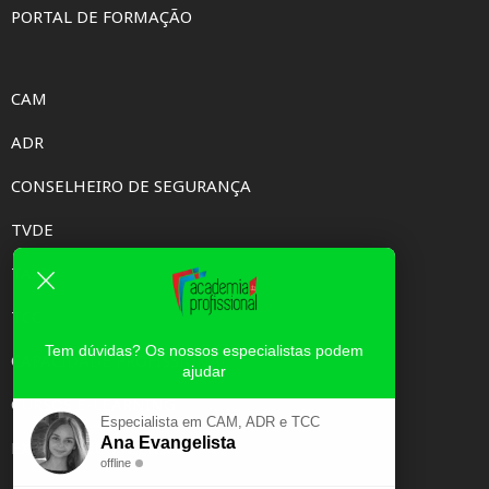
PORTAL DE FORMAÇÃO
CAM
ADR
CONSELHEIRO DE SEGURANÇA
TVDE
TAXI
TCC
Tem dúvidas? Os nossos especialistas podem
CAPACIDADE PROFISSIONAL
ajudar
CURSOS E-LEARNING
Especialista em CAM, ADR e TCC
Ana Evangelista
EXAME PSICOTÉCNICO
offline