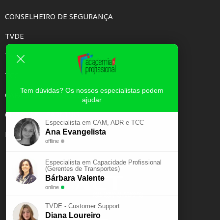
CONSELHEIRO DE SEGURANÇA
TVDE
TAXI
TCC
Tem dúvidas? Os nossos especialistas podem
CAPACIDADE PROFISSIONAL
ajudar
CURSOS E-LEARNING
Especialista em CAM, ADR e TCC
Ana Evangelista
EXAME PSICOTÉCNICO
offline
Especialista em Capacidade Profissional
(Gerentes de Transportes)
Bárbara Valente
online
TVDE - Customer Support
Diana Loureiro