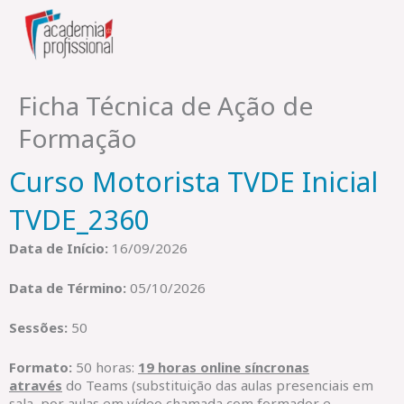
Skip
to
content
Ficha Técnica de Ação de
Formação
Curso Motorista TVDE Inicial
TVDE_2360
Data de Início:
16/09/2026
Data de Término:
05/10/2026
Sessões:
50
Formato:
50 horas:
19 horas online síncronas
através
do Teams (substituição das aulas presenciais em
sala, por aulas em vídeo chamada com formador e