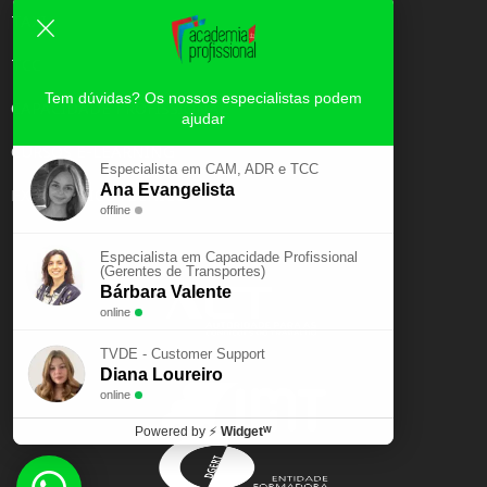
TAXI
TCC
Tem dúvidas? Os nossos especialistas podem
CAPACIDADE PROFISSIONAL
ajudar
CURSOS E-LEARNING
Especialista em CAM, ADR e TCC
Ana Evangelista
EXAME PSICOTÉCNICO
offline
Especialista em Capacidade Profissional
(Gerentes de Transportes)
Bárbara Valente
online
TVDE - Customer Support
Diana Loureiro
online
Powered by
⚡
Widgetᵂ