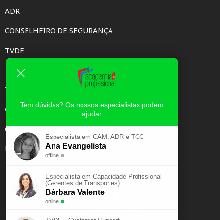
ADR
CONSELHEIRO DE SEGURANÇA
TVDE
TAXI
TCC
Tem dúvidas? Os nossos especialistas podem
CAPACIDADE PROFISSIONAL
ajudar
CURSOS E-LEARNING
Especialista em CAM, ADR e TCC
Ana Evangelista
EXAME PSICOTÉCNICO
offline
Especialista em Capacidade Profissional
(Gerentes de Transportes)
Bárbara Valente
online