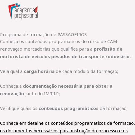
Skip
to
content
Programa de formação de PASSAGEIROS
Conheça os conteúdos programáticos do curso de CAM
renovação mercadorias que qualifica para a
profissão de
motorista de veículos pesados de transporte rodoviário.
Veja qual a
carga horária
de cada módulo da formação;
Conheça a
documentação necessária para obter a
renovação
junto do IMT,I.P.;
Verifique quais os
conteúdos programáticos
da formação;
Conheça em detalhe os conteúdos programáticos da formação,
os documentos necessários para instrução do processo e os