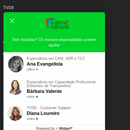
TVDE
TAXI
TCC
Tem dúvidas? Os nossos especialistas podem
CAPACIDADE PROFISSIONAL
ajudar
CURSOS E-LEARNING
Especialista em CAM, ADR e TCC
Ana Evangelista
EXAME PSICOTÉCNICO
offline
Especialista em Capacidade Profissional
(Gerentes de Transportes)
Bárbara Valente
online
TVDE - Customer Support
Diana Loureiro
online
Powered by
⚡
Widgetᵂ