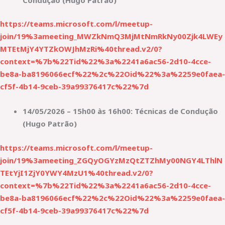
https://teams.microsoft.com/l/meetup-
join/19%3ameeting_MWZkNmQ3MjMtNmRkNy00Zjk4LWEy
MTEtMjY4YTZkOWJhMzRi%40thread.v2/0?
context=%7b%22Tid%22%3a%2241a6ac56-2d10-4cce-
be8a-ba8196066ecf%22%2c%22Oid%22%3a%2259e0faea-
cf5f-4b14-9ceb-39a99376417c%22%7d
14/05/2026 – 15h00 às 16h00: Técnicas de Condução
(Hugo Patrão)
https://teams.microsoft.com/l/meetup-
join/19%3ameeting_ZGQyOGYzMzQtZTZhMy00NGY4LThlN
TEtYjI1ZjY0YWY4MzU1%40thread.v2/0?
context=%7b%22Tid%22%3a%2241a6ac56-2d10-4cce-
be8a-ba8196066ecf%22%2c%22Oid%22%3a%2259e0faea-
cf5f-4b14-9ceb-39a99376417c%22%7d