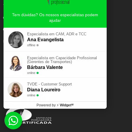
TCC
Tem dúvidas? Os nossos especialistas podem
CAPACIDADE PROFISSIONAL
ajudar
CURSOS E-LEARNING
Especialista em CAM, ADR e TCC
Ana Evangelista
EXAME PSICOTÉCNICO
offline
Especialista em Capacidade Profissional
(Gerentes de Transportes)
Bárbara Valente
online
TVDE - Customer Support
Diana Loureiro
online
Powered by
⚡
Widgetᵂ