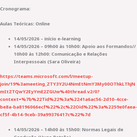
Cronograma:
Aulas Teóricas: Online
14/05/2026 – início e-learning
14/05/2026 – 09h00 às 10h00: Apoio aos Formandos//
10h00 às 12h00: Comunicação e Relações
Interpessoais (Sara Oliveira)
https://teams.microsoft.com/l/meetup-
join/19%3ameeting_ZTY3Y2U4NmEtNmY3My00OThkLThjN
mItZTQwY2EyYmE2ZGUw%40thread.v2/0?
context=%7b%22Tid%22%3a%2241a6ac56-2d10-4cce-
be8a-ba8196066ecf%22%2c%22Oid%22%3a%2259e0faea-
cf5f-4b14-9ceb-39a99376417c%22%7d
14/05/2026 – 14h00 às 15h00: Normas Legais de
Condução (Hugo Patrão)