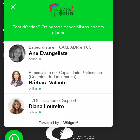
TAXI
TCC
Tem dúvidas? Os nossos especialistas podem
CAPACIDADE PROFISSIONAL
ajudar
CURSOS E-LEARNING
Especialista em CAM, ADR e TCC
Ana Evangelista
EXAME PSICOTÉCNICO
offline
Especialista em Capacidade Profissional
(Gerentes de Transportes)
Bárbara Valente
online
TVDE - Customer Support
Diana Loureiro
online
Powered by
⚡
Widgetᵂ