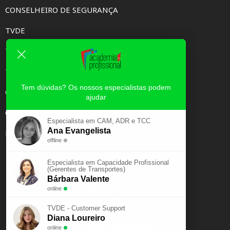
CONSELHEIRO DE SEGURANÇA
TVDE
TAXI
TCC
Tem dúvidas? Os nossos especialistas podem
CAPACIDADE PROFISSIONAL
ajudar
CURSOS E-LEARNING
Especialista em CAM, ADR e TCC
Ana Evangelista
EXAME PSICOTÉCNICO
offline
Especialista em Capacidade Profissional
(Gerentes de Transportes)
Bárbara Valente
online
TVDE - Customer Support
Diana Loureiro
online