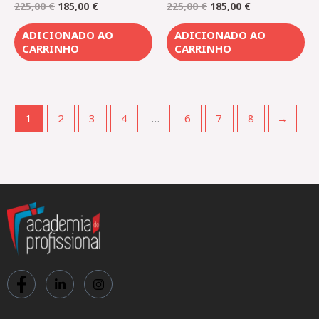
225,00
€
185,00
€
225,00
€
185,00
€
ADICIONADO AO
ADICIONADO AO
CARRINHO
CARRINHO
1
2
3
4
…
6
7
8
→