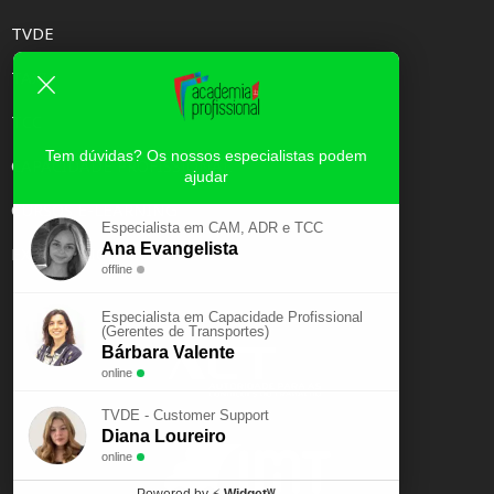
TVDE
TAXI
TCC
Tem dúvidas? Os nossos especialistas podem
CAPACIDADE PROFISSIONAL
ajudar
CURSOS E-LEARNING
Especialista em CAM, ADR e TCC
Ana Evangelista
EXAME PSICOTÉCNICO
offline
Especialista em Capacidade Profissional
(Gerentes de Transportes)
Bárbara Valente
online
TVDE - Customer Support
Diana Loureiro
online