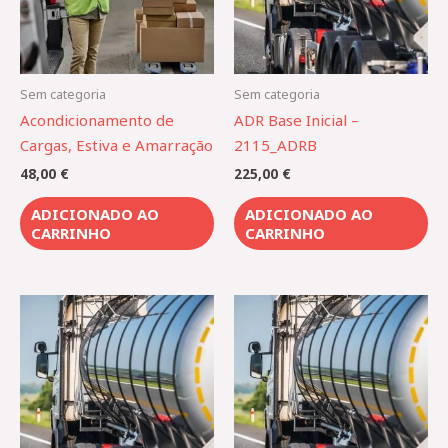
Sem categoria
Sem categoria
Acondicionamento de
ADR Base Inicial –
Cargas, Estiva e Amarração
2115_ADRB
48,00
€
225,00
€
ADICIONADO AO
ADICIONADO AO
CARRINHO
CARRINHO