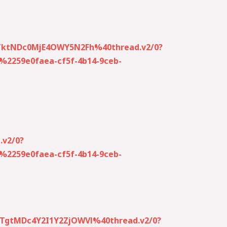
TktNDc0MjE4OWY5N2Fh%40thread.v2/0?
259e0faea-cf5f-4b14-9ceb-
v2/0?
259e0faea-cf5f-4b14-9ceb-
TgtMDc4Y2I1Y2ZjOWVl%40thread.v2/0?