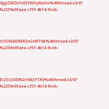
wNjgtZWZhYzE5YWUyNzFm%40thread.v2/0?
259e0faea-cf5f-4b14-9ceb-
NjktOGVkNDM0ZmIzMTdk%40thread.v2/0?
259e0faea-cf5f-4b14-9ceb-
jEtZGIzODRiZmMzYTA5%40thread.v2/0?
259e0faea-cf5f-4b14-9ceb-