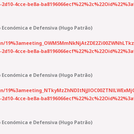
2d10-4cce-be8a-ba8196066ecf%22%2c%22Oid%22%3a%2
ão Económica e Defensiva (Hugo Patrão)
p-join/19%3ameeting_OWM5MmNkNjAtZDE2Zi00ZWNhLTk
2d10-4cce-be8a-ba8196066ecf%22%2c%22Oid%22%3a%2
ão Económica e Defensiva (Hugo Patrão)
-join/19%3ameeting_NTkyMzZhNDItNjJlOC00ZTNlLWExM
2d10-4cce-be8a-ba8196066ecf%22%2c%22Oid%22%3a%2
ão Económica e Defensiva (Hugo Patrão)