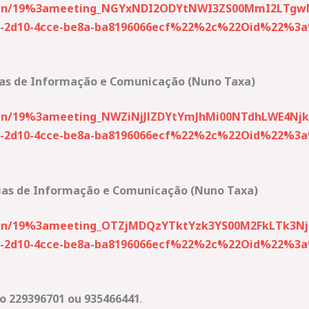
-join/19%3ameeting_NGYxNDI2ODYtNWI3ZS00MmI2LTg
2d10-4cce-be8a-ba8196066ecf%22%2c%22Oid%22%3a%2
ogias de Informação e Comunicação (Nuno Taxa)
-join/19%3ameeting_NWZiNjJlZDYtYmJhMi00NTdhLWE4
2d10-4cce-be8a-ba8196066ecf%22%2c%22Oid%22%3a%2
logias de Informação e Comunicação (Nuno Taxa)
-join/19%3ameeting_OTZjMDQzYTktYzk3YS00M2FkLTk3N
2d10-4cce-be8a-ba8196066ecf%22%2c%22Oid%22%3a%2
o 229396701 ou
935466441
.