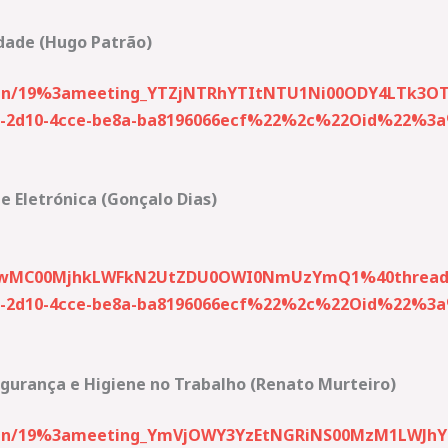
lidade (Hugo Patrão)
-join/19%3ameeting_YTZjNTRhYTItNTU1Ni00ODY4LTk3O
2d10-4cce-be8a-ba8196066ecf%22%2c%22Oid%22%3a%2
 e Eletrónica (Gonçalo Dias)
wMC00MjhkLWFkN2UtZDU0OWI0NmUzYmQ1%40thread.
2d10-4cce-be8a-ba8196066ecf%22%2c%22Oid%22%3a%2
Segurança e Higiene no Trabalho (Renato Murteiro)
-join/19%3ameeting_YmVjOWY3YzEtNGRiNS00MzM1LWJhY