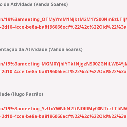
ão da Atividade (Vanda Soares)
-join/19%3ameeting_OTMyYmM1NjktM2M1YS00NmEzLTlj
2d10-4cce-be8a-ba8196066ecf%22%2c%22Oid%22%3a%2
mentação da Atividade (Vanda Soares)
join/19%3ameeting_MGM0YjhlYTktNjgzNS00ZGNiLWE4Yj
2d10-4cce-be8a-ba8196066ecf%22%2c%22Oid%22%3a%2
lidade (Hugo Patrão)
-join/19%3ameeting_YzUxYWNhN2ItNDRlMy00NTczLTl
2d10-4cce-be8a-ba8196066ecf%22%2c%22Oid%22%3a%2