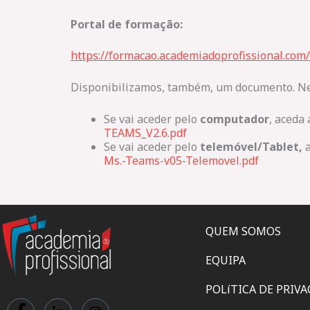
Portal de formação:
https://formacao.academiadoprofissional.com/
Disponibilizamos, também, um documento. Nele
Se vai aceder pelo
computador
, aceda 
TEAMS_V2.6.pdf
Se vai aceder pelo
telemóvel/Tablet,
a
Ms.-Teams-v05-Telemovel.pdf
QUEM SOMOS
EQUIPA
POLíTICA DE PRIV