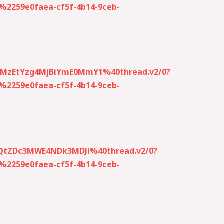
259e0faea-cf5f-4b14-9ceb-
zMzEtYzg4MjBiYmE0MmY1%40thread.v2/0?
259e0faea-cf5f-4b14-9ceb-
jQtZDc3MWE4NDk3MDJi%40thread.v2/0?
259e0faea-cf5f-4b14-9ceb-