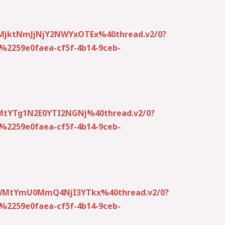
MjktNmJjNjY2NWYxOTEx%40thread.v2/0?
259e0faea-cf5f-4b14-9ceb-
MtYTg1N2E0YTI2NGNj%40thread.v2/0?
259e0faea-cf5f-4b14-9ceb-
iNWMtYmU0MmQ4NjI3YTkx%40thread.v2/0?
259e0faea-cf5f-4b14-9ceb-