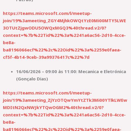
https://teams.microsoft.com/l/meetup-
join/19%3ameeting_ZGY4MjhkOWQtYzE0Mi00MTY5LWE
3OTUtZjgwODU5OWQxMGQ3%40thread.v2/0?
context=%7b%22Tid%22%3a%2241a6ac56-2d10-4cce-
be8a-
ba8196066ecf%22%2c%22Oid%22%3a%2259e0faea-
cf5f-4b14-9ceb-39a99376417c%22%7d
16/06/2026 – 09:00 às 11:00: Mecanica e Eletrónica
(Gonçalo Dias)
https://teams.microsoft.com/l/meetup-
join/19%3ameeting_ZjYzOTQwYmYtZTk3Mi00YTlkLWEw
MDItN2QxNWJkYTQwOGM2%40thread.v2/0?
context=%7b%22Tid%22%3a%2241a6ac56-2d10-4cce-
be8a-
ba8196066ecf%22%2c%22Oid%22%3a%2259e0faea-