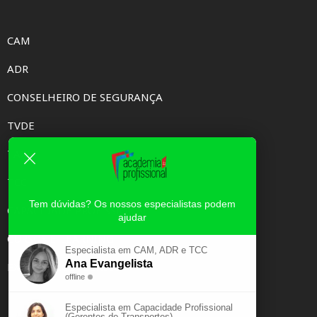
CAM
ADR
CONSELHEIRO DE SEGURANÇA
TVDE
TAXI
TCC
Tem dúvidas? Os nossos especialistas podem
CAPACIDADE PROFISSIONAL
ajudar
CURSOS E-LEARNING
Especialista em CAM, ADR e TCC
Ana Evangelista
EXAME PSICOTÉCNICO
offline
Especialista em Capacidade Profissional
(Gerentes de Transportes)