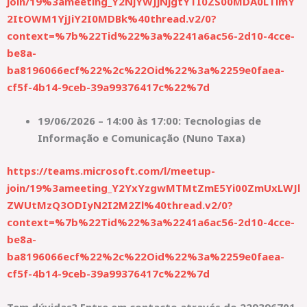
join/19%3ameeting_Y2NjYWJjNjgtYTI0ZS00MDA0LTlmY
2ItOWM1YjJiY2I0MDBk%40thread.v2/0?
context=%7b%22Tid%22%3a%2241a6ac56-2d10-4cce-
be8a-
ba8196066ecf%22%2c%22Oid%22%3a%2259e0faea-
cf5f-4b14-9ceb-39a99376417c%22%7d
19/06/2026 – 14:00 às 17:00: Tecnologias de
Informação e Comunicação (Nuno Taxa)
https://teams.microsoft.com/l/meetup-
join/19%3ameeting_Y2YxYzgwMTMtZmE5Yi00ZmUxLWJl
ZWUtMzQ3ODIyN2I2M2Zl%40thread.v2/0?
context=%7b%22Tid%22%3a%2241a6ac56-2d10-4cce-
be8a-
ba8196066ecf%22%2c%22Oid%22%3a%2259e0faea-
cf5f-4b14-9ceb-39a99376417c%22%7d
Tem dúvidas? Entre em contacto através do 229396701