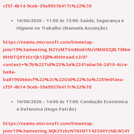
cf5f-4b14-9ceb-39a99376417c%22%7d
16/06/2026 – 11:00 às 13:00: Saúde, Segurança e
Higiene no Trabalho (Manuela Assunção)
https://teams.microsoft.com/l/meetup-
join/19%3ameeting_N2YzMTVmNmEtNzVlMi00ZjllLTliNm
MtNTQ0YzEzYjk1Zjll%40thread.v2/0?
context=%7b%22Tid%22%3a%2241a6ac56-2d10-4cce-
be8a-
ba8196066ecf%22%2c%22Oid%22%3a%2259e0faea-
cf5f-4b14-9ceb-39a99376417c%22%7d
16/06/2026 – 14:00 às 17:00: Condução Económica
e Defensiva (Hugo Patrão)
https://teams.microsoft.com/l/meetup-
join/19%3ameeting_Mjk3YzkzNTAtNTY4ZS00YzNlLWI4Y