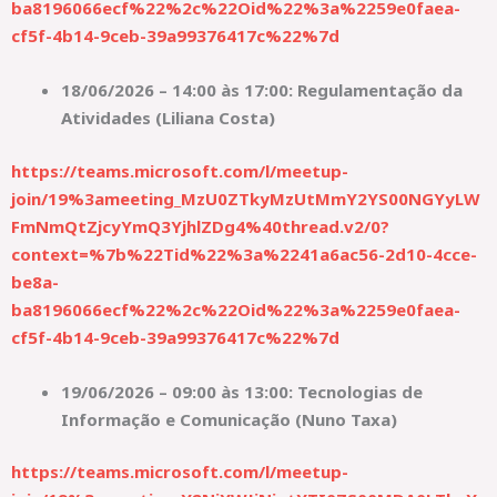
ba8196066ecf%22%2c%22Oid%22%3a%2259e0faea-
cf5f-4b14-9ceb-39a99376417c%22%7d
18/06/2026 – 14:00 às 17:00: Regulamentação da
Atividades (Liliana Costa)
https://teams.microsoft.com/l/meetup-
join/19%3ameeting_MzU0ZTkyMzUtMmY2YS00NGYyLW
FmNmQtZjcyYmQ3YjhlZDg4%40thread.v2/0?
context=%7b%22Tid%22%3a%2241a6ac56-2d10-4cce-
be8a-
ba8196066ecf%22%2c%22Oid%22%3a%2259e0faea-
cf5f-4b14-9ceb-39a99376417c%22%7d
19/06/2026 – 09:00 às 13:00: Tecnologias de
Informação e Comunicação (Nuno Taxa)
https://teams.microsoft.com/l/meetup-