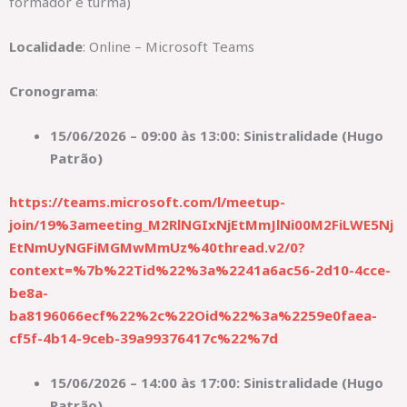
formador e turma)
Localidade
: Online – Microsoft Teams
Cronograma
:
15/06/2026 – 09:00 às 13:00: Sinistralidade (Hugo
Patrão)
https://teams.microsoft.com/l/meetup-
join/19%3ameeting_M2RlNGIxNjEtMmJlNi00M2FiLWE5Nj
EtNmUyNGFiMGMwMmUz%40thread.v2/0?
context=%7b%22Tid%22%3a%2241a6ac56-2d10-4cce-
be8a-
ba8196066ecf%22%2c%22Oid%22%3a%2259e0faea-
cf5f-4b14-9ceb-39a99376417c%22%7d
15/06/2026 – 14:00 às 17:00: Sinistralidade (Hugo
Patrão)