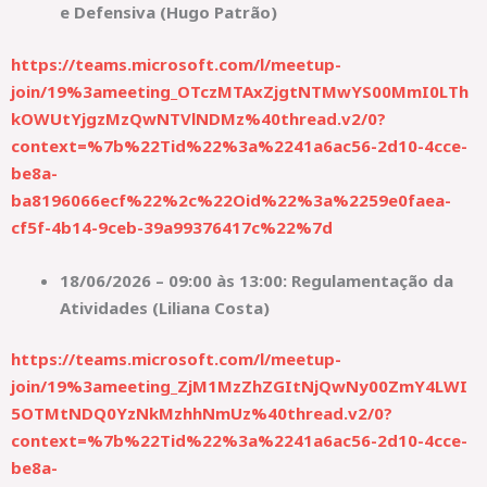
e Defensiva (Hugo Patrão)
https://teams.microsoft.com/l/meetup-
join/19%3ameeting_OTczMTAxZjgtNTMwYS00MmI0LTh
kOWUtYjgzMzQwNTVlNDMz%40thread.v2/0?
context=%7b%22Tid%22%3a%2241a6ac56-2d10-4cce-
be8a-
ba8196066ecf%22%2c%22Oid%22%3a%2259e0faea-
cf5f-4b14-9ceb-39a99376417c%22%7d
18/06/2026 – 09:00 às 13:00: Regulamentação da
Atividades (Liliana Costa)
https://teams.microsoft.com/l/meetup-
join/19%3ameeting_ZjM1MzZhZGItNjQwNy00ZmY4LWI
5OTMtNDQ0YzNkMzhhNmUz%40thread.v2/0?
context=%7b%22Tid%22%3a%2241a6ac56-2d10-4cce-
be8a-