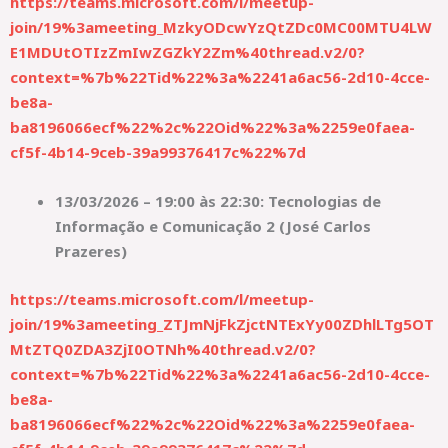
https://teams.microsoft.com/l/meetup-
join/19%3ameeting_MzkyODcwYzQtZDc0MC00MTU4LW
E1MDUtOTIzZmIwZGZkY2Zm%40thread.v2/0?
context=%7b%22Tid%22%3a%2241a6ac56-2d10-4cce-
be8a-
ba8196066ecf%22%2c%22Oid%22%3a%2259e0faea-
cf5f-4b14-9ceb-39a99376417c%22%7d
13/03/2026 – 19:00 às 22:30: Tecnologias de
Informação e Comunicação 2 (José Carlos
Prazeres)
https://teams.microsoft.com/l/meetup-
join/19%3ameeting_ZTJmNjFkZjctNTExYy00ZDhlLTg5OT
MtZTQ0ZDA3ZjI0OTNh%40thread.v2/0?
context=%7b%22Tid%22%3a%2241a6ac56-2d10-4cce-
be8a-
ba8196066ecf%22%2c%22Oid%22%3a%2259e0faea-