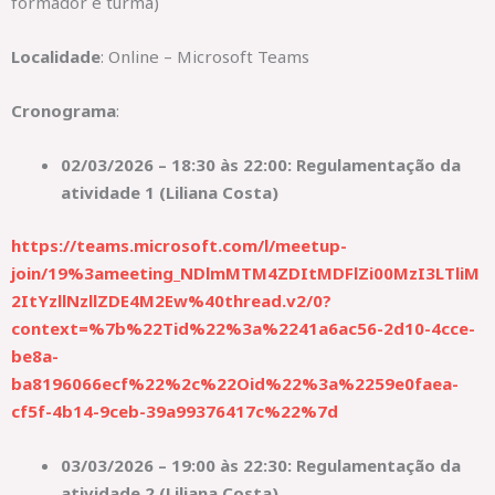
formador e turma)
Localidade
: Online – Microsoft Teams
Cronograma
:
02/03/2026 – 18:30 às 22:00: Regulamentação da
atividade 1 (Liliana Costa)
https://teams.microsoft.com/l/meetup-
join/19%3ameeting_NDlmMTM4ZDItMDFlZi00MzI3LTliM
2ItYzllNzllZDE4M2Ew%40thread.v2/0?
context=%7b%22Tid%22%3a%2241a6ac56-2d10-4cce-
be8a-
ba8196066ecf%22%2c%22Oid%22%3a%2259e0faea-
cf5f-4b14-9ceb-39a99376417c%22%7d
03/03/2026 – 19:00 às 22:30: Regulamentação da
atividade 2 (Liliana Costa)