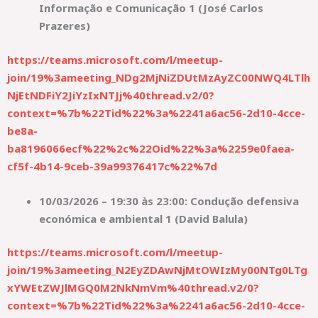
Informação e Comunicação 1 (José Carlos
Prazeres)
https://teams.microsoft.com/l/meetup-
join/19%3ameeting_NDg2MjNiZDUtMzAyZC00NWQ4LTlh
NjEtNDFiY2JiYzIxNTJj%40thread.v2/0?
context=%7b%22Tid%22%3a%2241a6ac56-2d10-4cce-
be8a-
ba8196066ecf%22%2c%22Oid%22%3a%2259e0faea-
cf5f-4b14-9ceb-39a99376417c%22%7d
10/03/2026 – 19:30 às 23:00: Condução defensiva
económica e ambiental 1 (David Balula)
https://teams.microsoft.com/l/meetup-
join/19%3ameeting_N2EyZDAwNjMtOWIzMy00NTg0LTg
xYWEtZWJlMGQ0M2NkNmVm%40thread.v2/0?
context=%7b%22Tid%22%3a%2241a6ac56-2d10-4cce-