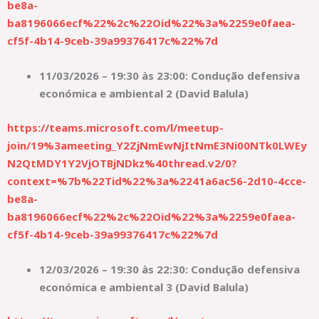
be8a-
ba8196066ecf%22%2c%22Oid%22%3a%2259e0faea-
cf5f-4b14-9ceb-39a99376417c%22%7d
11/03/2026 – 19:30 às 23:00: Condução defensiva
económica e ambiental 2 (David Balula)
https://teams.microsoft.com/l/meetup-
join/19%3ameeting_Y2ZjNmEwNjItNmE3Ni00NTk0LWEy
N2QtMDY1Y2VjOTBjNDkz%40thread.v2/0?
context=%7b%22Tid%22%3a%2241a6ac56-2d10-4cce-
be8a-
ba8196066ecf%22%2c%22Oid%22%3a%2259e0faea-
cf5f-4b14-9ceb-39a99376417c%22%7d
12/03/2026 – 19:30 às 22:30: Condução defensiva
económica e ambiental 3 (David Balula)