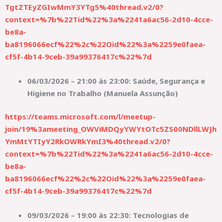
TgtZTEyZGIwMmY3YTg5%40thread.v2/0?
context=%7b%22Tid%22%3a%2241a6ac56-2d10-4cce-
be8a-
ba8196066ecf%22%2c%22Oid%22%3a%2259e0faea-
cf5f-4b14-9ceb-39a99376417c%22%7d
06/03/2026 – 21:00 às 23:00: Saúde, Segurança e
Higiene no Trabalho (Manuela Assunção)
https://teams.microsoft.com/l/meetup-
join/19%3ameeting_OWViMDQyYWYtOTc5ZS00NDllLWJh
YmMtYTIyY2RkOWRkYmI3%40thread.v2/0?
context=%7b%22Tid%22%3a%2241a6ac56-2d10-4cce-
be8a-
ba8196066ecf%22%2c%22Oid%22%3a%2259e0faea-
cf5f-4b14-9ceb-39a99376417c%22%7d
09/03/2026 – 19:00 às 22:30: Tecnologias de