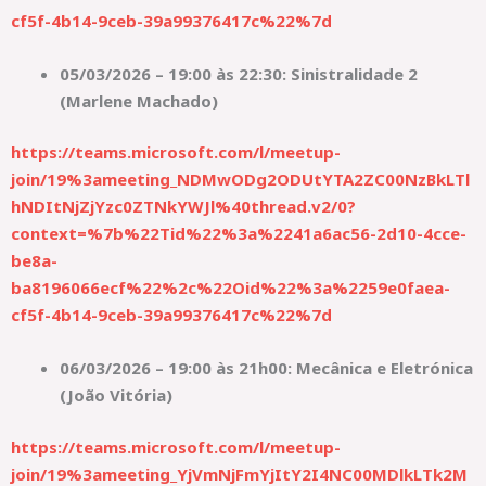
cf5f-4b14-9ceb-39a99376417c%22%7d
05/03/2026 – 19:00 às 22:30: Sinistralidade 2
(Marlene Machado)
https://teams.microsoft.com/l/meetup-
join/19%3ameeting_NDMwODg2ODUtYTA2ZC00NzBkLTl
hNDItNjZjYzc0ZTNkYWJl%40thread.v2/0?
context=%7b%22Tid%22%3a%2241a6ac56-2d10-4cce-
be8a-
ba8196066ecf%22%2c%22Oid%22%3a%2259e0faea-
cf5f-4b14-9ceb-39a99376417c%22%7d
06/03/2026 – 19:00 às 21h00: Mecânica e Eletrónica
(João Vitória)
https://teams.microsoft.com/l/meetup-
join/19%3ameeting_YjVmNjFmYjItY2I4NC00MDlkLTk2M