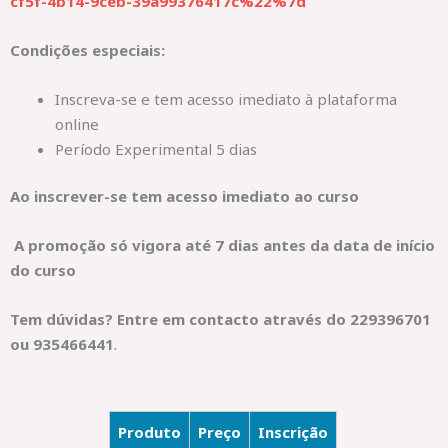
cf5f-4b14-9ceb-39a99376417c%22%7d
Condições especiais:
Inscreva-se e tem acesso imediato à plataforma
online
Período Experimental 5 dias
Ao inscrever-se tem acesso imediato ao curso
A promoção só vigora até 7 dias antes da data de início
do curso
Tem dúvidas? Entre em contacto através do 229396701
ou
935466441
.
Produto
Preço
Inscrição