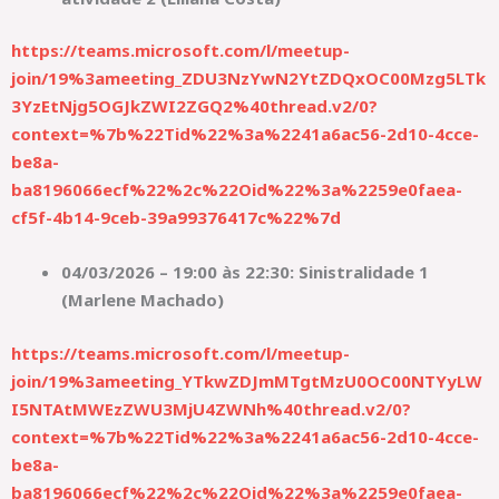
https://teams.microsoft.com/l/meetup-
join/19%3ameeting_ZDU3NzYwN2YtZDQxOC00Mzg5LTk
3YzEtNjg5OGJkZWI2ZGQ2%40thread.v2/0?
context=%7b%22Tid%22%3a%2241a6ac56-2d10-4cce-
be8a-
ba8196066ecf%22%2c%22Oid%22%3a%2259e0faea-
cf5f-4b14-9ceb-39a99376417c%22%7d
04/03/2026 – 19:00 às 22:30: Sinistralidade 1
(Marlene Machado)
https://teams.microsoft.com/l/meetup-
join/19%3ameeting_YTkwZDJmMTgtMzU0OC00NTYyLW
I5NTAtMWEzZWU3MjU4ZWNh%40thread.v2/0?
context=%7b%22Tid%22%3a%2241a6ac56-2d10-4cce-
be8a-
ba8196066ecf%22%2c%22Oid%22%3a%2259e0faea-