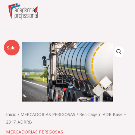
Skip
to
content
O
O
Quantidade
Sale!
preço
preço
de
original
atual
Reciclagem
era:
é:
ADR
160,00 €.
135,00 €.
Base
–
2317_ADRRB
Início
/
MERCADORIAS PERIGOSAS​
/ Reciclagem ADR Base –
2317_ADRRB
MERCADORIAS PERIGOSAS​