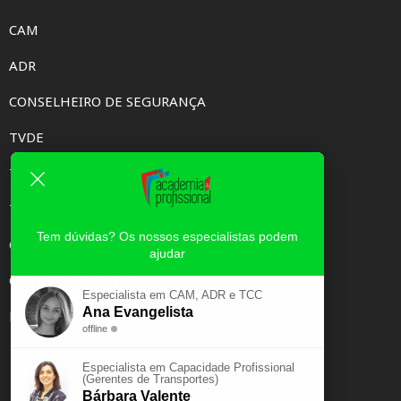
CAM
ADR
CONSELHEIRO DE SEGURANÇA
TVDE
TAXI
TCC
Tem dúvidas? Os nossos especialistas podem
CAPACIDADE PROFISSIONAL
ajudar
CURSOS E-LEARNING
Especialista em CAM, ADR e TCC
Ana Evangelista
EXAME PSICOTÉCNICO
offline
Especialista em Capacidade Profissional
(Gerentes de Transportes)
Bárbara Valente