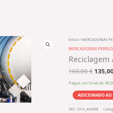
O
Quantidade
Início
/
MERCADORIAS PE
preço
de
MERCADORIAS PERIGOS
origin
Reciclagem
Reciclagem
era:
ADR
160,00
Base
160,00
€
135,0
–
2316_ADRRB
Pague um Sinal de
49,
ADICIONADO AO
REF:
2316_ADRRB
Categ