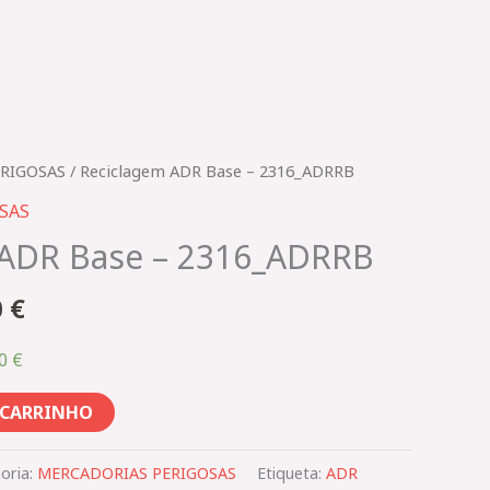
O
RIGOSAS​
/ Reciclagem ADR Base – 2316_ADRRB
preço
AS​
al
atual
 ADR Base – 2316_ADRRB
é:
 €.
135,00 €.
0
€
00
€
 CARRINHO
oria:
MERCADORIAS PERIGOSAS​
Etiqueta:
ADR