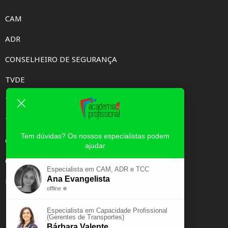
CAM
ADR
CONSELHEIRO DE SEGURANÇA
TVDE
TAXI
TCC
Tem dúvidas? Os nossos especialistas podem
CAPACIDADE PROFISSIONAL
ajudar
CURSOS E-LEARNING
Especialista em CAM, ADR e TCC
Ana Evangelista
EXAME PSICOTÉCNICO
offline
Especialista em Capacidade Profissional
(Gerentes de Transportes)
Bárbara Valente