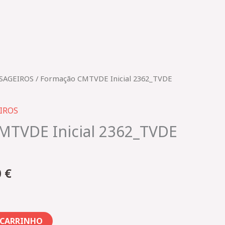
O
SAGEIROS
/ Formação CMTVDE Inicial 2362_TVDE
preço
al
atual
IROS
é:
MTVDE Inicial 2362_TVDE
 €.
208,00 €.
0
€
 CARRINHO