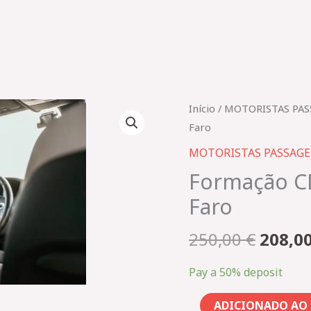
O
Quantidade
Início
/
MOTORISTAS PAS
preço
de
Faro
origin
Formação
MOTORISTAS PASSAGE
era:
CMTVDE
Formação C
250,00
Inicial
Faro
2362_TVDE
Faro
250,00
€
208,0
Pay a
50%
deposit
ADICIONADO AO