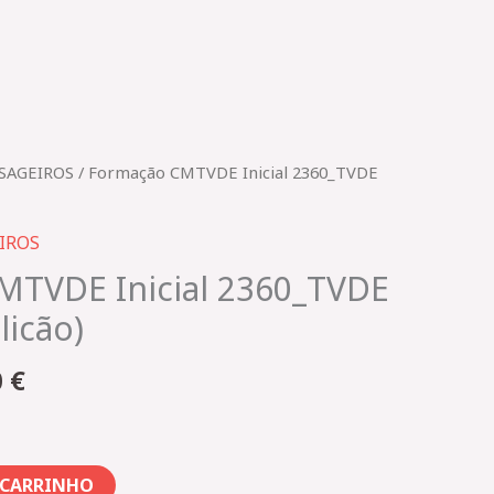
O
SAGEIROS
/ Formação CMTVDE Inicial 2360_TVDE
preço
al
atual
IROS
é:
MTVDE Inicial 2360_TVDE
 €.
208,00 €.
licão)
0
€
 CARRINHO