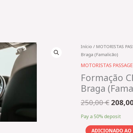
O
Quantidade
Início
/
MOTORISTAS PAS
preço
de
Braga (Famalicão)
origin
Formação
MOTORISTAS PASSAGE
era:
CMTVDE
Formação C
250,00
Inicial
Braga (Fama
2360_TVDE
Braga
250,00
€
208,0
(Famalicão)
Pay a
50%
deposit
ADICIONADO AO