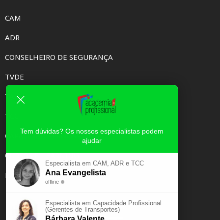
CAM
ADR
CONSELHEIRO DE SEGURANÇA
TVDE
TAXI
TCC
Tem dúvidas? Os nossos especialistas podem
CAPACIDADE PROFISSIONAL
ajudar
CURSOS E-LEARNING
Especialista em CAM, ADR e TCC
Ana Evangelista
EXAME PSICOTÉCNICO
offline
Especialista em Capacidade Profissional
(Gerentes de Transportes)
Bárbara Valente