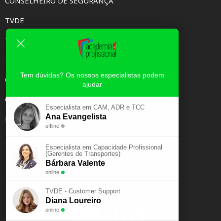
CONSELHEIRO DE SEGURANÇA
TVDE
TAXI
TCC
Tem dúvidas? Os nossos especialistas podem
CAPACIDADE PROFISSIONAL
ajudar
CURSOS E-LEARNING
Especialista em CAM, ADR e TCC
Ana Evangelista
EXAME PSICOTÉCNICO
offline
Especialista em Capacidade Profissional
(Gerentes de Transportes)
Bárbara Valente
online
TVDE - Customer Support
Diana Loureiro
online