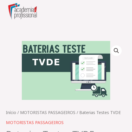
Skip
to
content
Quantidade
de
Baterias
Testes
TVDE
Início
/
MOTORISTAS PASSAGEIROS
/ Baterias Testes TVDE
MOTORISTAS PASSAGEIROS