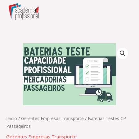
Skip
to
content
Quantidade
de
Baterias
Testes
CP
Passageiros
Início
/
Gerentes Empresas Transporte
/ Baterias Testes CP
Passageiros
Gerentes Empresas Transporte