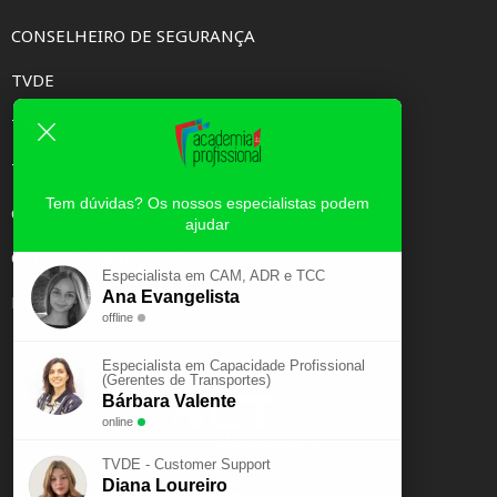
CONSELHEIRO DE SEGURANÇA
TVDE
TAXI
TCC
Tem dúvidas? Os nossos especialistas podem
CAPACIDADE PROFISSIONAL
ajudar
CURSOS E-LEARNING
Especialista em CAM, ADR e TCC
Ana Evangelista
EXAME PSICOTÉCNICO
offline
Especialista em Capacidade Profissional
(Gerentes de Transportes)
Bárbara Valente
online
TVDE - Customer Support
Diana Loureiro