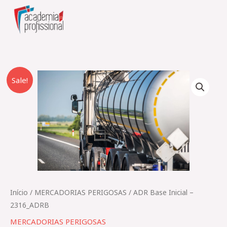
Skip
to
content
O
O
Quantidade
Sale!
preço
preço
de
original
atual
ADR
era:
é:
Base
225,00 €.
185,00 €.
Inicial
–
2316_ADRB
Início
/
MERCADORIAS PERIGOSAS​
/ ADR Base Inicial –
2316_ADRB
MERCADORIAS PERIGOSAS​