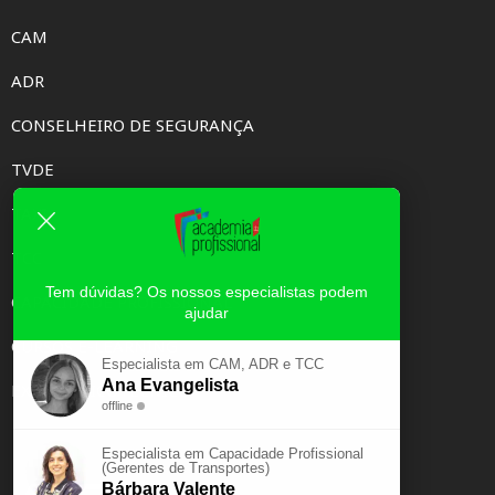
CAM
ADR
CONSELHEIRO DE SEGURANÇA
TVDE
TAXI
TCC
Tem dúvidas? Os nossos especialistas podem
CAPACIDADE PROFISSIONAL
ajudar
CURSOS E-LEARNING
Especialista em CAM, ADR e TCC
Ana Evangelista
EXAME PSICOTÉCNICO
offline
Especialista em Capacidade Profissional
(Gerentes de Transportes)
Bárbara Valente