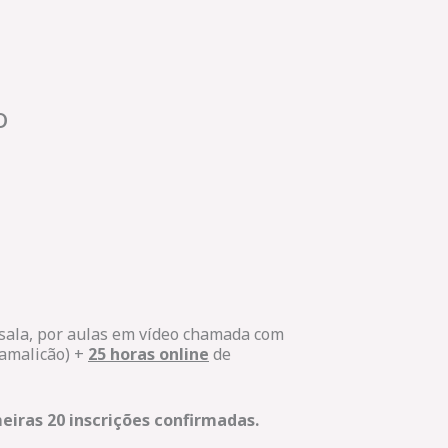
o
 sala, por aulas em vídeo chamada com
Famalicão) +
25 horas online
de
eiras 20 inscrições confirmadas.