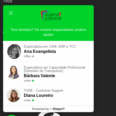
TVDE
TAXI
TCC
Tem dúvidas? Os nossos especialistas podem
CAPACIDADE PROFISSIONAL
ajudar
CURSOS E-LEARNING
Especialista em CAM, ADR e TCC
Ana Evangelista
EXAME PSICOTÉCNICO
offline
Especialista em Capacidade Profissional
(Gerentes de Transportes)
Bárbara Valente
online
TVDE - Customer Support
Diana Loureiro
online
Powered by
⚡
Widgetᵂ