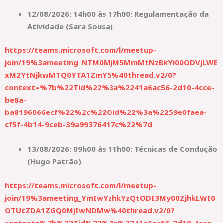
12/08/2026: 14h00 às 17h00: Regulamentação da
Atividade (Sara Sousa)
https://teams.microsoft.com/l/meetup-
join/19%3ameeting_NTM0MjM5MmMtNzBkYi00ODVjLWE
xM2YtNjkwMTQ0YTA1ZmY5%40thread.v2/0?
context=%7b%22Tid%22%3a%2241a6ac56-2d10-4cce-
be8a-
ba8196066ecf%22%2c%22Oid%22%3a%2259e0faea-
cf5f-4b14-9ceb-39a99376417c%22%7d
13/08/2026: 09h00 às 11h00: Técnicas de Condução
(Hugo Patrão)
https://teams.microsoft.com/l/meetup-
join/19%3ameeting_YmIwYzhkYzQtODI3My00ZjhkLWI0
OTUtZDA1ZGQ0MjIwNDMw%40thread.v2/0?
context=%7b%22Tid%22%3a%2241a6ac56-2d10-4cce-