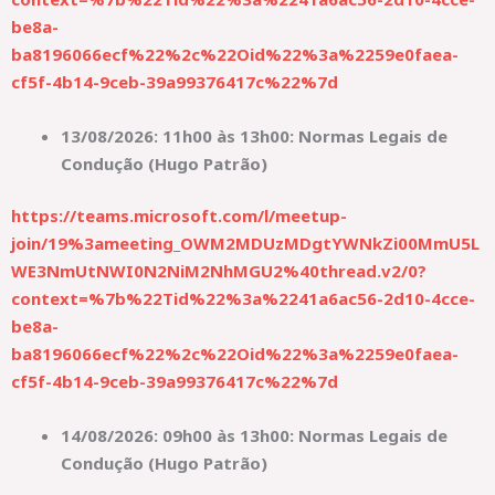
be8a-
ba8196066ecf%22%2c%22Oid%22%3a%2259e0faea-
cf5f-4b14-9ceb-39a99376417c%22%7d
13/08/2026: 11h00 às 13h00: Normas Legais de
Condução (Hugo Patrão)
https://teams.microsoft.com/l/meetup-
join/19%3ameeting_OWM2MDUzMDgtYWNkZi00MmU5L
WE3NmUtNWI0N2NiM2NhMGU2%40thread.v2/0?
context=%7b%22Tid%22%3a%2241a6ac56-2d10-4cce-
be8a-
ba8196066ecf%22%2c%22Oid%22%3a%2259e0faea-
cf5f-4b14-9ceb-39a99376417c%22%7d
14/08/2026: 09h00 às 13h00: Normas Legais de
Condução (Hugo Patrão)