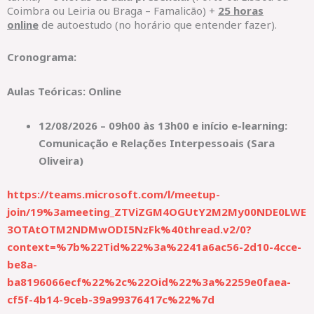
Coimbra ou Leiria ou Braga – Famalicão) +
25 horas
online
de autoestudo (no horário que entender fazer).
Cronograma:
Aulas Teóricas: Online
12/08/2026 – 09h00 às 13h00 e início e-learning:
Comunicação e Relações Interpessoais (Sara
Oliveira)
https://teams.microsoft.com/l/meetup-
join/19%3ameeting_ZTViZGM4OGUtY2M2My00NDE0LWE
3OTAtOTM2NDMwODI5NzFk%40thread.v2/0?
context=%7b%22Tid%22%3a%2241a6ac56-2d10-4cce-
be8a-
ba8196066ecf%22%2c%22Oid%22%3a%2259e0faea-
cf5f-4b14-9ceb-39a99376417c%22%7d