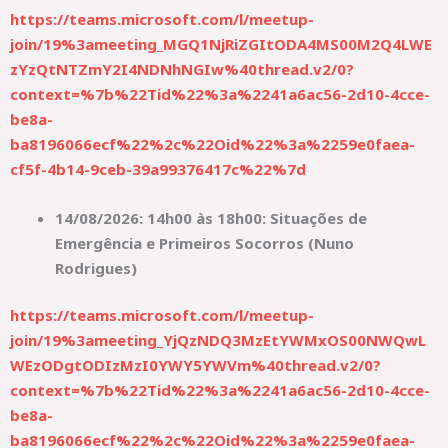
https://teams.microsoft.com/l/meetup-
join/19%3ameeting_MGQ1NjRiZGItODA4MS00M2Q4LWE
zYzQtNTZmY2I4NDNhNGIw%40thread.v2/0?
context=%7b%22Tid%22%3a%2241a6ac56-2d10-4cce-
be8a-
ba8196066ecf%22%2c%22Oid%22%3a%2259e0faea-
cf5f-4b14-9ceb-39a99376417c%22%7d
14/08/2026: 14h00 às 18h00: Situações de
Emergência e Primeiros Socorros (Nuno
Rodrigues)
https://teams.microsoft.com/l/meetup-
join/19%3ameeting_YjQzNDQ3MzEtYWMxOS00NWQwL
WEzODgtODIzMzI0YWY5YWVm%40thread.v2/0?
context=%7b%22Tid%22%3a%2241a6ac56-2d10-4cce-
be8a-
ba8196066ecf%22%2c%22Oid%22%3a%2259e0faea-