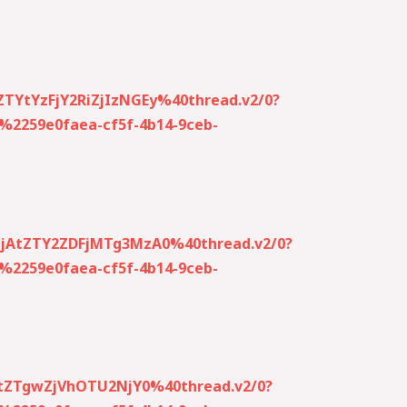
YtYzFjY2RiZjIzNGEy%40thread.v2/0?
259e0faea-cf5f-4b14-9ceb-
MjAtZTY2ZDFjMTg3MzA0%40thread.v2/0?
259e0faea-cf5f-4b14-9ceb-
gtZTgwZjVhOTU2NjY0%40thread.v2/0?