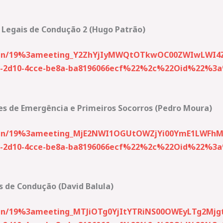
 Legais de Condução 2 (Hugo Patrão)
join/19%3ameeting_Y2ZhYjIyMWQtOTkwOC00ZWIwLWI4ZT
2d10-4cce-be8a-ba8196066ecf%22%2c%22Oid%22%3a%2
ões de Emergência e Primeiros Socorros (Pedro Moura)
-join/19%3ameeting_MjE2NWI1OGUtOWZjYi00YmE1LWFh
2d10-4cce-be8a-ba8196066ecf%22%2c%22Oid%22%3a%2
s de Condução (David Balula)
join/19%3ameeting_MTJiOTg0YjItYTRiNS00OWEyLTg2Mj