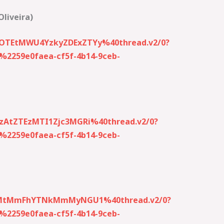
Oliveira)
4OTEtMWU4YzkyZDExZTYy%40thread.v2/0?
259e0faea-cf5f-4b14-9ceb-
zAtZTEzMTI1Zjc3MGRi%40thread.v2/0?
259e0faea-cf5f-4b14-9ceb-
jMzMtMmFhYTNkMmMyNGU1%40thread.v2/0?
259e0faea-cf5f-4b14-9ceb-