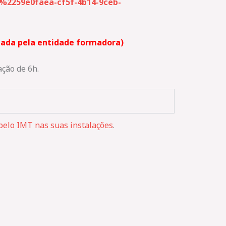
259e0faea-cf5f-4b14-9ceb-
ndada pela entidade formadora)
ação de 6h.
elo IMT nas suas instalações
.