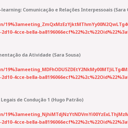
e-learning: Comunicação e Relações Interpessoais (Sara 
-join/19%3ameeting_ZmQxMzEzYjktMThmYy00N2QwLTg
2d10-4cce-be8a-ba8196066ecf%22%2c%22Oid%22%3a%2
mentação da Atividade (Sara Sousa)
-join/19%3ameeting_MDFhODU5ZDEtY2NkMy00MTJiLTg4M
2d10-4cce-be8a-ba8196066ecf%22%2c%22Oid%22%3a%2
 Legais de Condução 1 (Hugo Patrão)
p-join/19%3ameeting_NjhiMTdjNzYtNDVmYi00YzExLTh
2d10-4cce-be8a-ba8196066ecf%22%2c%22Oid%22%3a%2