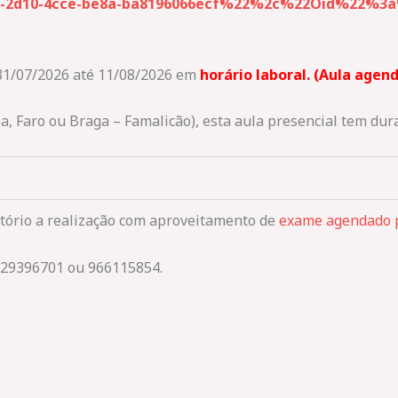
2d10-4cce-be8a-ba8196066ecf%22%2c%22Oid%22%3a%2
 31/07/2026 até 11/08/2026
em
horário laboral. (Aula age
ia, Faro ou Braga – Famalicão), esta aula presencial tem dur
tório a realização com aproveitamento de
exame agendado p
229396701 ou 966115854.