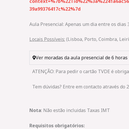
context=%7b%22Tid%22%3a%2241a6ac56-
39a99376417c%22%7d
Aula Presencial: Apenas um dia entre os dias
Locais Possíveis:
(Lisboa, Porto, Coimbra, Leir
Ver moradas da aula presencial de 6 horas
ATENÇÃO: Para pedir o cartão TVDE é obriga
Tem dúvidas? Entre em contacto através do 
Nota
: Não estão incluidas Taxas IMT
Requisitos obrigatórios: