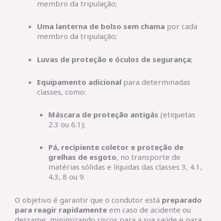
membro da tripulação;
Uma lanterna de bolso sem chama
por cada
membro da tripulação;
Luvas de proteção e óculos de segurança
;
Equipamento adicional
para determinadas
classes, como:
Máscara de proteção antigás
(etiquetas
2.3 ou 6.1);
Pá, recipiente coletor e proteção de
grelhas de esgoto
, no transporte de
matérias sólidas e líquidas das classes 3, 4.1,
4.3, 8 ou 9.
O objetivo é garantir que o condutor está
preparado
para reagir rapidamente
em caso de acidente ou
derrame, minimizando riscos para a sua saúde e para