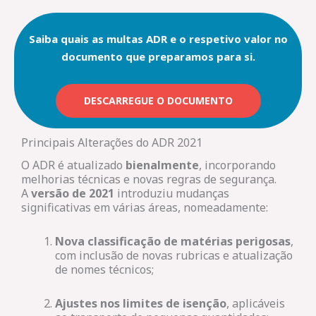
Saiba quais as multas ADR e o respetivo valor no
documento que preparamos para si.
DESCARREGUE O DOCUMENTO
Principais Alterações do ADR 2021
O ADR é atualizado
bienalmente
, incorporando
melhorias técnicas e novas regras de segurança.
A
versão de 2021
introduziu mudanças
significativas em várias áreas, nomeadamente:
Nova classificação de matérias perigosas
,
com inclusão de novas rubricas e atualização
de nomes técnicos;
Ajustes nos limites de isenção
, aplicáveis