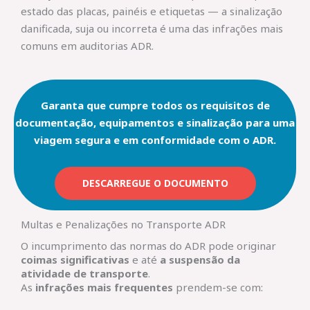
estado das placas, painéis e etiquetas — a sinalização
danificada, suja ou incorreta é uma das infrações mais
comuns em auditorias ADR.
Garanta que cumpre todos os requisitos de
documentação, equipamentos e sinalização para uma
viagem segura e em conformidade com o ADR.
DESCARREGUE O DOCUMENTO
Multas e Penalizações no Transporte ADR
O incumprimento das normas do ADR pode originar
coimas significativas
e até
a suspensão da
atividade de transporte
.
As
infrações mais frequentes
prendem-se com: