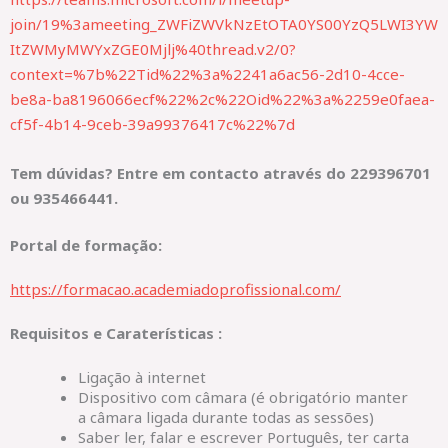
join/19%3ameeting_ZWFiZWVkNzEtOTA0YS00YzQ5LWI3YW
ItZWMyMWYxZGE0Mjlj%40thread.v2/0?
context=%7b%22Tid%22%3a%2241a6ac56-2d10-4cce-
be8a-ba8196066ecf%22%2c%22Oid%22%3a%2259e0faea-
cf5f-4b14-9ceb-39a99376417c%22%7d
Tem dúvidas? Entre em contacto através do 229396701
ou 935466441.
Portal de formação:
https://formacao.academiadoprofissional.com/
Requisitos e Caraterísticas :
Ligação à internet
Dispositivo com câmara (é obrigatório manter
a câmara ligada durante todas as sessões)
Saber ler, falar e escrever Português, ter carta