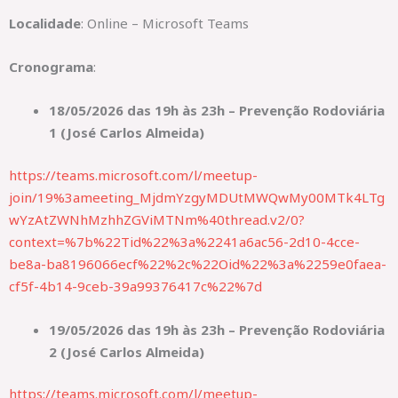
Localidade
: Online – Microsoft Teams
Cronograma
:
18/05/2026 das 19h às 23h – Prevenção Rodoviária
1 (José Carlos Almeida)
https://teams.microsoft.com/l/meetup-
join/19%3ameeting_MjdmYzgyMDUtMWQwMy00MTk4LTg
wYzAtZWNhMzhhZGViMTNm%40thread.v2/0?
context=%7b%22Tid%22%3a%2241a6ac56-2d10-4cce-
be8a-ba8196066ecf%22%2c%22Oid%22%3a%2259e0faea-
cf5f-4b14-9ceb-39a99376417c%22%7d
19/05/2026 das 19h às 23h – Prevenção Rodoviária
2 (José Carlos Almeida)
https://teams.microsoft.com/l/meetup-