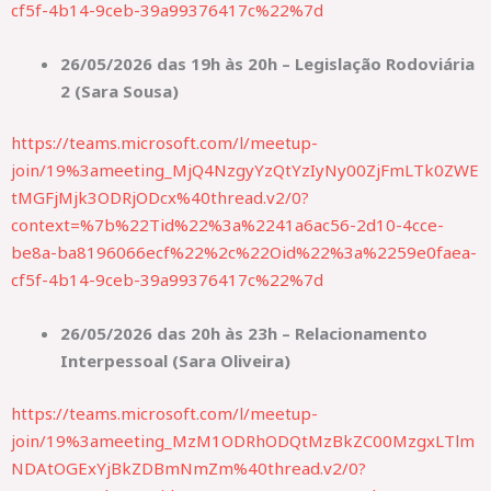
cf5f-4b14-9ceb-39a99376417c%22%7d
26/05/2026 das 19h às 20h – Legislação Rodoviária
2 (Sara Sousa)
https://teams.microsoft.com/l/meetup-
join/19%3ameeting_MjQ4NzgyYzQtYzIyNy00ZjFmLTk0ZWE
tMGFjMjk3ODRjODcx%40thread.v2/0?
context=%7b%22Tid%22%3a%2241a6ac56-2d10-4cce-
be8a-ba8196066ecf%22%2c%22Oid%22%3a%2259e0faea-
cf5f-4b14-9ceb-39a99376417c%22%7d
26/05/2026 das 20h às 23h – Relacionamento
Interpessoal (Sara Oliveira)
https://teams.microsoft.com/l/meetup-
join/19%3ameeting_MzM1ODRhODQtMzBkZC00MzgxLTlm
NDAtOGExYjBkZDBmNmZm%40thread.v2/0?