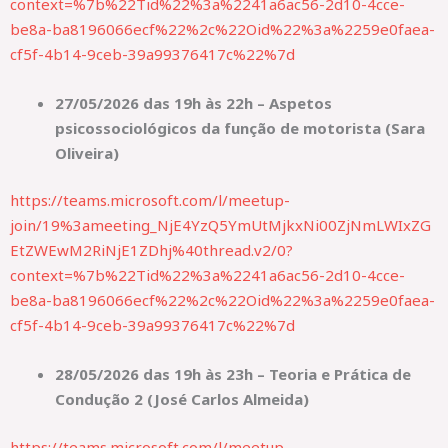
context=%7b%22Tid%22%3a%2241a6ac56-2d10-4cce-
be8a-ba8196066ecf%22%2c%22Oid%22%3a%2259e0faea-
cf5f-4b14-9ceb-39a99376417c%22%7d
27/05/2026 das 19h às 22h – Aspetos
psicossociológicos da função de motorista (Sara
Oliveira)
https://teams.microsoft.com/l/meetup-
join/19%3ameeting_NjE4YzQ5YmUtMjkxNi00ZjNmLWIxZG
EtZWEwM2RiNjE1ZDhj%40thread.v2/0?
context=%7b%22Tid%22%3a%2241a6ac56-2d10-4cce-
be8a-ba8196066ecf%22%2c%22Oid%22%3a%2259e0faea-
cf5f-4b14-9ceb-39a99376417c%22%7d
28/05/2026 das 19h às 23h – Teoria e Prática de
Condução 2 (José Carlos Almeida)
https://teams.microsoft.com/l/meetup-