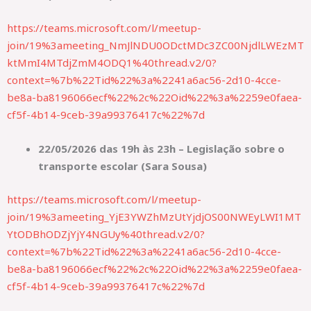
https://teams.microsoft.com/l/meetup-
join/19%3ameeting_NmJlNDU0ODctMDc3ZC00NjdlLWEzMT
ktMmI4MTdjZmM4ODQ1%40thread.v2/0?
context=%7b%22Tid%22%3a%2241a6ac56-2d10-4cce-
be8a-ba8196066ecf%22%2c%22Oid%22%3a%2259e0faea-
cf5f-4b14-9ceb-39a99376417c%22%7d
22/05/2026 das 19h às 23h – Legislação sobre o
transporte escolar (Sara Sousa)
https://teams.microsoft.com/l/meetup-
join/19%3ameeting_YjE3YWZhMzUtYjdjOS00NWEyLWI1MT
YtODBhODZjYjY4NGUy%40thread.v2/0?
context=%7b%22Tid%22%3a%2241a6ac56-2d10-4cce-
be8a-ba8196066ecf%22%2c%22Oid%22%3a%2259e0faea-
cf5f-4b14-9ceb-39a99376417c%22%7d