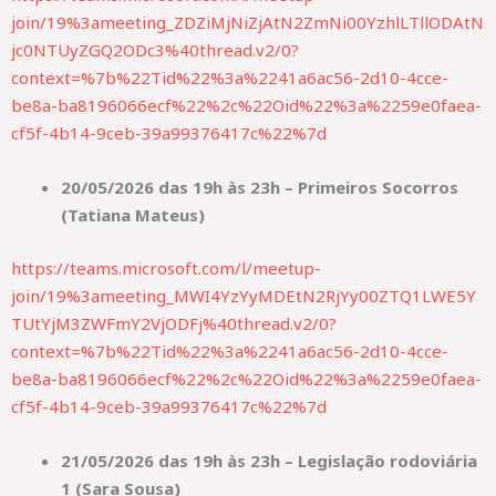
join/19%3ameeting_ZDZiMjNiZjAtN2ZmNi00YzhlLTllODAtN
jc0NTUyZGQ2ODc3%40thread.v2/0?
context=%7b%22Tid%22%3a%2241a6ac56-2d10-4cce-
be8a-ba8196066ecf%22%2c%22Oid%22%3a%2259e0faea-
cf5f-4b14-9ceb-39a99376417c%22%7d
20/05/2026 das 19h às 23h – Primeiros Socorros
(Tatiana Mateus)
https://teams.microsoft.com/l/meetup-
join/19%3ameeting_MWI4YzYyMDEtN2RjYy00ZTQ1LWE5Y
TUtYjM3ZWFmY2VjODFj%40thread.v2/0?
context=%7b%22Tid%22%3a%2241a6ac56-2d10-4cce-
be8a-ba8196066ecf%22%2c%22Oid%22%3a%2259e0faea-
cf5f-4b14-9ceb-39a99376417c%22%7d
21/05/2026 das 19h às 23h – Legislação rodoviária
1 (Sara Sousa)