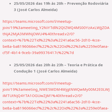
25/05/2026 das 19h às 20h – Prevenção Rodoviária
3 (José Carlos Almeida)
https://teams.microsoft.com/l/meetup-
join/19%3ameeting_Y2NiYTdlN2QtZWQ4MS00YzAxLWJjZDA
tNjA2MjA3MWNjOWU4%40thread.v2/0?
context=%7b%22Tid%22%3a%2241a6ac56-2d10-4cce-
be8a-ba8196066ecf%22%2c%22Oid%22%3a%2259e0faea-
cf5f-4b14-9ceb-39a99376417c%22%7d
25/05/2026 das 20h às 23h – Teoria e Prática de
Condução 1 (José Carlos Almeida)
https://teams.microsoft.com/l/meetup-
join/19%3ameeting_NWE5MDM4MjgtNWQwMy00M2E0LWJ
iMTUtNjQ4YTA1OGUwZjM1%40thread.v2/0?
context=%7b%22Tid%22%3a%2241a6ac56-2d10-4cce-
be8a-ba8196066ecf%22%2c%22Oid%22%3a%2259e0faea-