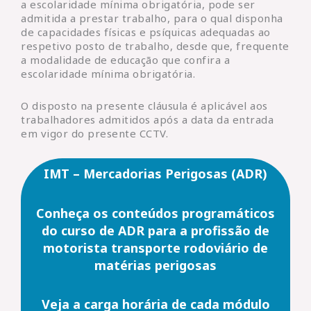
a escolaridade mínima obrigatória, pode ser
admitida a prestar trabalho, para o qual disponha
de capacidades físicas e psíquicas adequadas ao
respetivo posto de trabalho, desde que, frequente
a modalidade de educação que confira a
escolaridade mínima obrigatória.
O disposto na presente cláusula é aplicável aos
trabalhadores admitidos após a data da entrada
em vigor do presente CCTV.
IMT – Mercadorias Perigosas (ADR)
Conheça os conteúdos programáticos
do curso de ADR para a profissão de
motorista transporte rodoviário de
matérias perigosas
Veja a carga horária de cada módulo