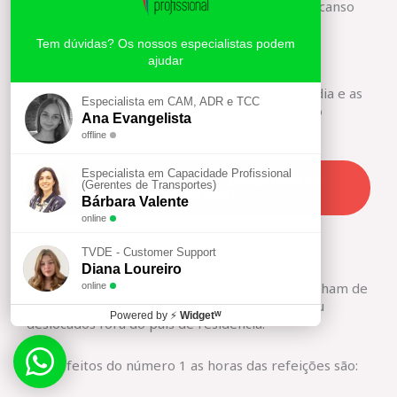
imediatamente antes ou a seguir ao dia de descanso
semanal.
Tem dúvidas? Os nossos especialistas podem
ajudar
Tempo de trabalho noturno
O trabalho prestado entre as 20 horas de um dia e as
Especialista em CAM, ADR e TCC
7 horas do dia seguinte é considerado trabalho
Ana Evangelista
noturno.
offline
Especialista em Capacidade Profissional
VEJA AQUI OS PREÇOS E CONDIÇOES DE
(Gerentes de Transportes)
INSCRIÇAO
Bárbara Valente
online
Período das refeições
TVDE - Customer Support
Diana Loureiro
A empresa pagará aos trabalhadores todas as
refeições que estes por motivo de serviço, tenham de
online
tomar fora das horas referidas no número 2 ou
Powered by
⚡
Widgetᵂ
deslocados fora do país de residência.
Para efeitos do número 1 as horas das refeições são: