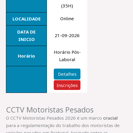
(35H)
Online
LOCALIDADE
DATA DE
21-09-2026
INICIO
Horário Pós-
Horário
Laboral
Detalhes
Inscrições
CCTV Motoristas Pesados
O CCTV Motoristas Pesados 2026 é um marco
crucial
para a regulamentação do trabalho dos motoristas de
veículos pesados em Portugal. Assinado entre as