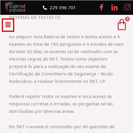
Skip
229 396 701
to
BATERIAS DE TESTES CS
content
Menu
Ao adquirir esta Bateria de testes e tenha acesso a 4
exames no total de 160 perguntas e 4 estudos de caso
durante 30 dias, os exames serão realizados com as
mesmas regras do IMT. Temos como objectivo
prepará-lo para a realização do seu exame de
Certificação de Conselheiro de Segurança – Modo
Rodoviário, a realizar brevemente no IMT, I.P.
Poderá repetir todos os exames e terá acesso às
respostas corretas e erradas, as perguntas serão
distribuídas por diversas áreas.
No IMT o exame é constituído por 40 questões de