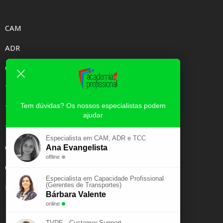
CAM
ADR
CONSELHEIRO DE SEGURANÇA
TVDE
Tem dúvidas? Os nossos especialistas podem
TAXI
ajudar
TCC
Especialista em CAM, ADR e TCC
CAPACIDADE PROFISSIONAL
Ana Evangelista
offline
CURSOS E-LEARNING
Especialista em Capacidade Profissional
(Gerentes de Transportes)
EXAME PSICOTÉCNICO
Bárbara Valente
online
TVDE - Customer Support