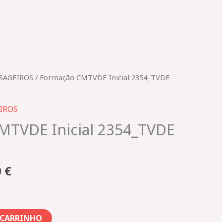
O
SAGEIROS
/ Formação CMTVDE Inicial 2354_TVDE
preço
al
atual
IROS
é:
MTVDE Inicial 2354_TVDE
 €.
208,00 €.
0
€
 CARRINHO