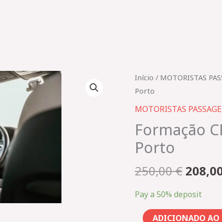
O
Quantidade
Início
/
MOTORISTAS PAS
preço
de
Porto
origin
Formação
MOTORISTAS PASSAGE
era:
CMTVDE
Formação C
250,00
Inicial
Porto
2354_TVDE
Porto
250,00
€
208,0
Pay a
50%
deposit
ADICIONADO AO