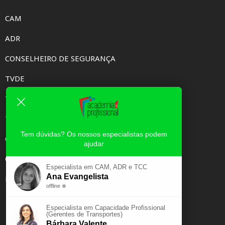
CAM
ADR
CONSELHEIRO DE SEGURANÇA
TVDE
TAXI
TCC
Tem dúvidas? Os nossos especialistas podem
CAPACIDADE PROFISSIONAL
ajudar
CURSOS E-LEARNING
Especialista em CAM, ADR e TCC
Ana Evangelista
EXAME PSICOTÉCNICO
offline
Especialista em Capacidade Profissional
(Gerentes de Transportes)
Bárbara Valente