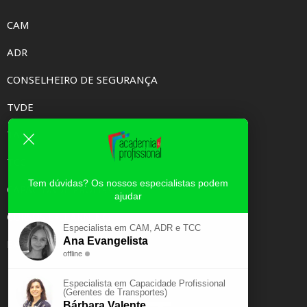
CAM
ADR
CONSELHEIRO DE SEGURANÇA
TVDE
TAXI
TCC
Tem dúvidas? Os nossos especialistas podem
CAPACIDADE PROFISSIONAL
ajudar
CURSOS E-LEARNING
Especialista em CAM, ADR e TCC
Ana Evangelista
EXAME PSICOTÉCNICO
offline
Especialista em Capacidade Profissional
(Gerentes de Transportes)
Bárbara Valente