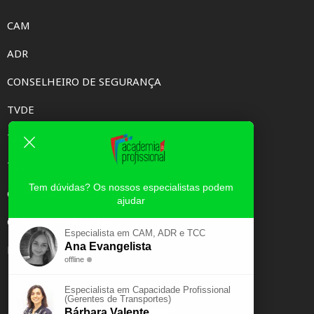
CAM
ADR
CONSELHEIRO DE SEGURANÇA
TVDE
TAXI
TCC
Tem dúvidas? Os nossos especialistas podem
CAPACIDADE PROFISSIONAL
ajudar
CURSOS E-LEARNING
Especialista em CAM, ADR e TCC
Ana Evangelista
EXAME PSICOTÉCNICO
offline
Especialista em Capacidade Profissional
(Gerentes de Transportes)
Bárbara Valente