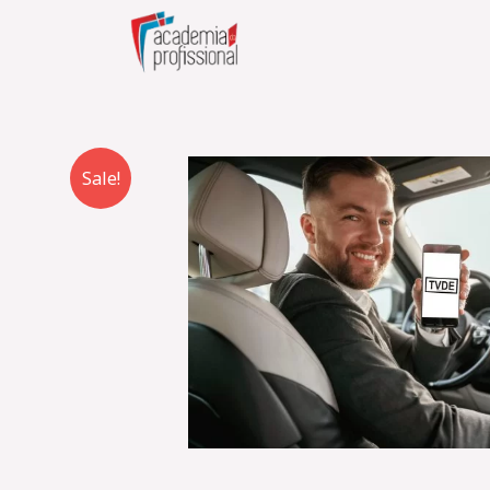
Skip
to
content
Sale!