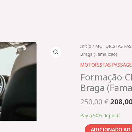
O
Quantidade
Início
/
MOTORISTAS PAS
preço
de
Braga (Famalicão)
origin
Formação
MOTORISTAS PASSAGE
era:
CMTVDE
Formação C
250,00
Inicial
Braga (Fama
2344_TVDE
Braga
250,00
€
208,0
(Famalicão)
Pay a
50%
deposit
ADICIONADO AO