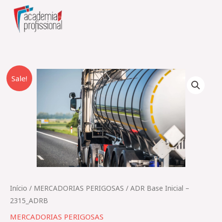
Skip
to
content
O
O
Quantidade
Sale!
preço
preço
de
original
atual
ADR
era:
é:
Base
225,00 €.
185,00 €.
Inicial
–
2315_ADRB
Início
/
MERCADORIAS PERIGOSAS​
/ ADR Base Inicial –
2315_ADRB
MERCADORIAS PERIGOSAS​