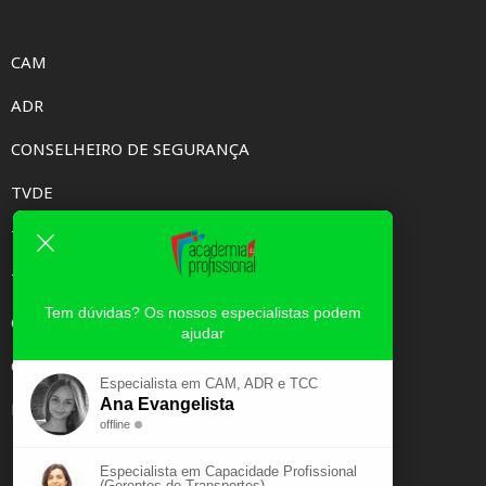
CAM
ADR
CONSELHEIRO DE SEGURANÇA
TVDE
TAXI
TCC
Tem dúvidas? Os nossos especialistas podem
CAPACIDADE PROFISSIONAL
ajudar
CURSOS E-LEARNING
Especialista em CAM, ADR e TCC
Ana Evangelista
EXAME PSICOTÉCNICO
offline
Especialista em Capacidade Profissional
(Gerentes de Transportes)