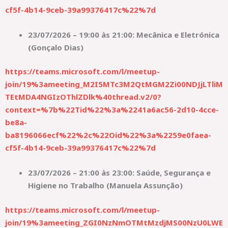
cf5f-4b14-9ceb-39a99376417c%22%7d
23/07/2026 – 19:00 às 21:00: Mecânica e Eletrónica
(Gonçalo Dias)
https://teams.microsoft.com/l/meetup-
join/19%3ameeting_M2I5MTc3M2QtMGM2Zi00NDJjLTliM
TEtMDA4NGIzOThlZDlk%40thread.v2/0?
context=%7b%22Tid%22%3a%2241a6ac56-2d10-4cce-
be8a-
ba8196066ecf%22%2c%22Oid%22%3a%2259e0faea-
cf5f-4b14-9ceb-39a99376417c%22%7d
23/07/2026 – 21:00 às 23:00: Saúde, Segurança e
Higiene no Trabalho (Manuela Assunção)
https://teams.microsoft.com/l/meetup-
join/19%3ameeting_ZGI0NzNmOTMtMzdjMS00NzU0LWE