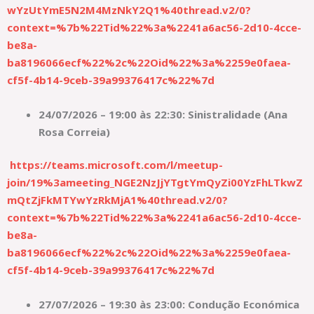
wYzUtYmE5N2M4MzNkY2Q1%40thread.v2/0?
context=%7b%22Tid%22%3a%2241a6ac56-2d10-4cce-
be8a-
ba8196066ecf%22%2c%22Oid%22%3a%2259e0faea-
cf5f-4b14-9ceb-39a99376417c%22%7d
24/07/2026 – 19:00 às 22:30: Sinistralidade (Ana
Rosa Correia)
https://teams.microsoft.com/l/meetup-
join/19%3ameeting_NGE2NzJjYTgtYmQyZi00YzFhLTkwZ
mQtZjFkMTYwYzRkMjA1%40thread.v2/0?
context=%7b%22Tid%22%3a%2241a6ac56-2d10-4cce-
be8a-
ba8196066ecf%22%2c%22Oid%22%3a%2259e0faea-
cf5f-4b14-9ceb-39a99376417c%22%7d
27/07/2026 – 19:30 às 23:00: Condução Económica