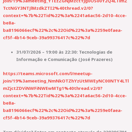
join/19%3ameeting_YTEzZGNjMzctYjg0OS00Y2Q4LTlmZ
TctNGY3NTJlMzdkZTI2%40thread.v2/0?
context=%7b%22Tid%22%3a%2241a6ac56-2d10-4cce-
be8a-
ba8196066ecf%22%2c%22Oid%22%3a%2259e0faea-
cf5f-4b14-9ceb-39a99376417c%22%7d
31/07/2026 – 19:00 às 22:30: Tecnologias de
Informação e Comunicação (José Prazeres)
https://teams.microsoft.com/l/meetup-
join/19%3ameeting_NmNkOTZhYzUtMWEyNC00NTY4LTl
mZjctZDViNWFiNWEwMTg1%40thread.v2/0?
context=%7b%22Tid%22%3a%2241a6ac56-2d10-4cce-
be8a-
ba8196066ecf%22%2c%22Oid%22%3a%2259e0faea-
cf5f-4b14-9ceb-39a99376417c%22%7d
Tem dúvidas? Entre em contacto através do 229396701