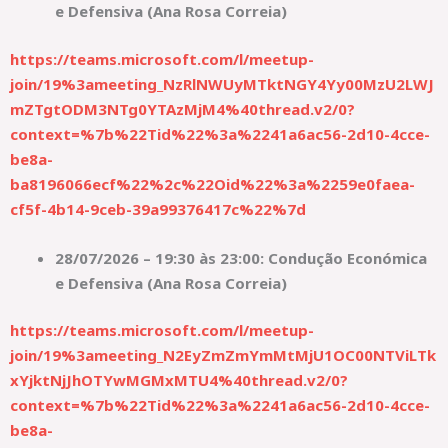
e Defensiva (Ana Rosa Correia)
https://teams.microsoft.com/l/meetup-
join/19%3ameeting_NzRlNWUyMTktNGY4Yy00MzU2LWJ
mZTgtODM3NTg0YTAzMjM4%40thread.v2/0?
context=%7b%22Tid%22%3a%2241a6ac56-2d10-4cce-
be8a-
ba8196066ecf%22%2c%22Oid%22%3a%2259e0faea-
cf5f-4b14-9ceb-39a99376417c%22%7d
28/07/2026 – 19:30 às 23:00: Condução Económica
e Defensiva (Ana Rosa Correia)
https://teams.microsoft.com/l/meetup-
join/19%3ameeting_N2EyZmZmYmMtMjU1OC00NTViLTk
xYjktNjJhOTYwMGMxMTU4%40thread.v2/0?
context=%7b%22Tid%22%3a%2241a6ac56-2d10-4cce-
be8a-