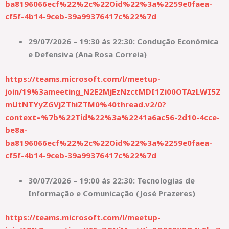
ba8196066ecf%22%2c%22Oid%22%3a%2259e0faea-
cf5f-4b14-9ceb-39a99376417c%22%7d
29/07/2026 – 19:30 às 22:30: Condução Económica
e Defensiva (Ana Rosa Correia)
https://teams.microsoft.com/l/meetup-
join/19%3ameeting_N2E2MjEzNzctMDI1Zi00OTAzLWI5Z
mUtNTYyZGVjZThiZTM0%40thread.v2/0?
context=%7b%22Tid%22%3a%2241a6ac56-2d10-4cce-
be8a-
ba8196066ecf%22%2c%22Oid%22%3a%2259e0faea-
cf5f-4b14-9ceb-39a99376417c%22%7d
30/07/2026 – 19:00 às 22:30: Tecnologias de
Informação e Comunicação (José Prazeres)
https://teams.microsoft.com/l/meetup-