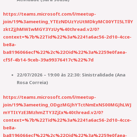
https://teams.microsoft.com/l/meetup-
join/19%3ameeting_YTEzNDUzYzUtMDkyMC00YTI5LTllY
zktZjJhMWIwMGY3YzUy%40thread.v2/0?
context=%7b%22Tid%22%3a%2241a6ac56-2d10-4cce-
be8a-
ba8196066ecf%22%2c%22Oid%22%3a%2259e0faea-
cf5f-4b14-9ceb-39a99376417c%22%7d
22/07/2026 – 19:00 às 22:30: Sinistralidade (Ana
Rosa Correia)
https://teams.microsoft.com/l/meetup-
join/19%3ameeting_ODgzMGJhYTctNmExNS00MGJhLWJ
mYTItYzE3MzhmZTY3ZjIx%40thread.v2/0?
context=%7b%22Tid%22%3a%2241a6ac56-2d10-4cce-
be8a-
ba8196066ecf%22%2c%22Oid%22%3a%2259e0faea-