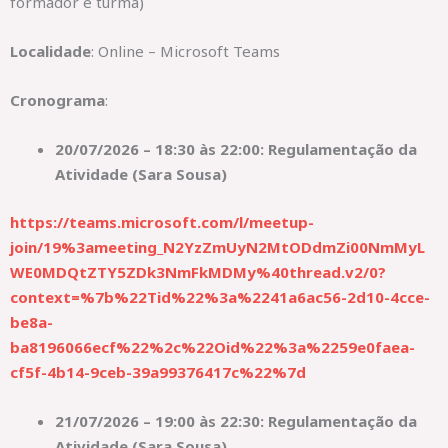
formador e turma)
Localidade
: Online – Microsoft Teams
Cronograma
:
20/07/2026 – 18:30 às 22:00: Regulamentação da
Atividade (Sara Sousa)
https://teams.microsoft.com/l/meetup-
join/19%3ameeting_N2YzZmUyN2MtODdmZi00NmMyL
WE0MDQtZTY5ZDk3NmFkMDMy%40thread.v2/0?
context=%7b%22Tid%22%3a%2241a6ac56-2d10-4cce-
be8a-
ba8196066ecf%22%2c%22Oid%22%3a%2259e0faea-
cf5f-4b14-9ceb-39a99376417c%22%7d
21/07/2026 – 19:00 às 22:30: Regulamentação da
Atividade (Sara Sousa)